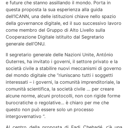
e future che stanno assillando il mondo. Porta in
questa proposta la sua esperienza alla guida
dell’ICANN, una delle istituzioni chiave nello spazio
della governance digitale, ed il suo successivo lavoro
come membro del Gruppo di Alto Livello sulla
Cooperazione Digitale istituito dal Segretario
generale dell’ONU.
Il segretario generale delle Nazioni Unite, Ant
ó
nio
Guterres, ha invitato i governi, il settore privato e la
societ
à
civile a stabilire nuovi meccanismi di
govern
o
del mondo digitale che “riuniscano tutti i soggetti
interessati – i governi, la comunit
à
imprenditoriale, la
comunit
à
scientifica, la societ
à
civile … per creare
alcune norme, alcuni protocolli, non con rigide forme
burocratiche o regolative… è chiaro per me che
questo non può essere solo un processo
intergovernativo “.
Al centro della proposta di Fadi Chehad
é, c’
è una