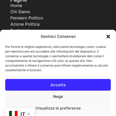
Home
Chi Siamo
Pensiero Politico
Azione Politica
Sostienici
Contatti
Gestisci Consenso
Progetti
Per fornire le migliori esperienze, utilizziamo tecnologie come i cookie
per memorizzare e/o accedere alle informazioni del dispositivo. Il
Together For a New Africa
consenso a queste tecnologie ci permetterà di elaborare dati come il
United World Project
comportamento di navigazione o ID unici su questo sito. Non
Co Governance
acconsentire o ritirare il consenso può influire negativamente su alcune
caratteristiche e funzioni.
Pagine legali
Cookie Policy
Accetta
Privacy Policy
Note legali
Nega
Visualizza le preferenze
IT
© 2025 MPPU
Powered By Warfree