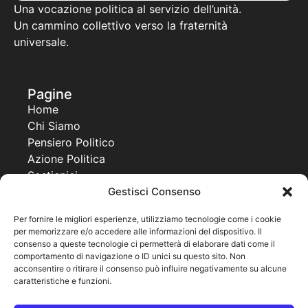
Una vocazione politica al servizio dell’unità.
Un cammino collettivo verso la fraternità
universale.
Pagine
Home
Chi Siamo
Pensiero Politico
Azione Politica
Sostienici
Gestisci Consenso
Contatti
Progetti
Per fornire le migliori esperienze, utilizziamo tecnologie come i cookie
per memorizzare e/o accedere alle informazioni del dispositivo. Il
Together For a New Africa
consenso a queste tecnologie ci permetterà di elaborare dati come il
United World Project
comportamento di navigazione o ID unici su questo sito. Non
Co Governance
acconsentire o ritirare il consenso può influire negativamente su alcune
caratteristiche e funzioni.
Pagine legali