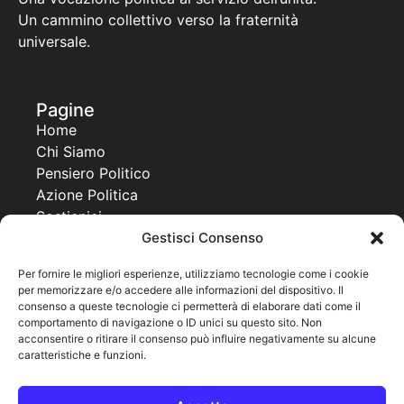
Un cammino collettivo verso la fraternità
universale.
Pagine
Home
Chi Siamo
Pensiero Politico
Azione Politica
Sostienici
Gestisci Consenso
Contatti
Progetti
Per fornire le migliori esperienze, utilizziamo tecnologie come i cookie
per memorizzare e/o accedere alle informazioni del dispositivo. Il
Together For a New Africa
consenso a queste tecnologie ci permetterà di elaborare dati come il
United World Project
comportamento di navigazione o ID unici su questo sito. Non
Co Governance
acconsentire o ritirare il consenso può influire negativamente su alcune
caratteristiche e funzioni.
Pagine legali
Cookie Policy