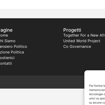
Pagine
Progetti
Home
Together For a New Afr
hi Siamo
United World Project
ensiero Politico
Co Governance
zione Politica
ostienici
ontatti
Per fornire 
memorizzare 
tecnologie c
unici su que
su alcune ca