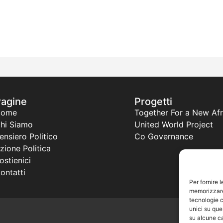
Pagine
Progetti
Home
Together For a New Afr
hi Siamo
United World Project
ensiero Politico
Co Governance
zione Politica
ostienici
ontatti
Per fornire 
memorizzare 
tecnologie c
unici su que
su alcune ca