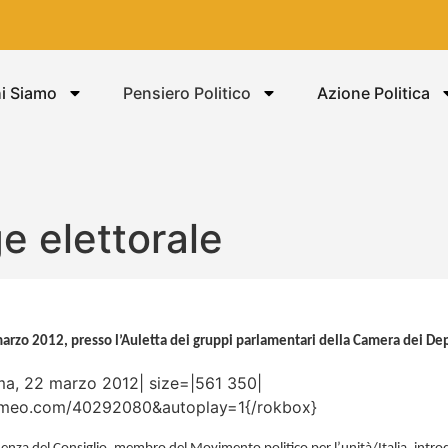
i Siamo
Pensiero Politico
Azione Politica
e elettorale
arzo 2012, presso l’Auletta dei gruppi parlamentari della Camera dei Dep
Roma, 22 marzo 2012| size=|561 350|
vimeo.com/40292080&autoplay=1{/rokbox}