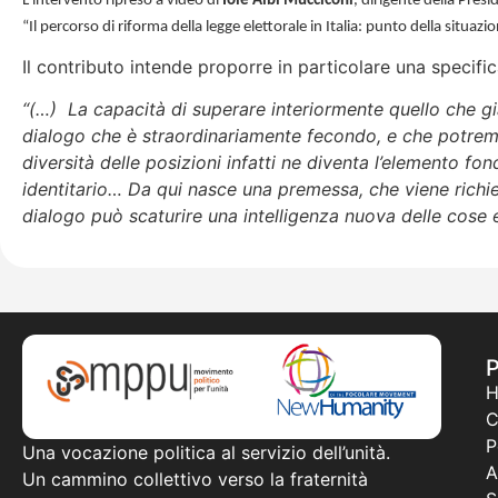
L’intervento ripreso a video di
Iole Albi Mucciconi
, dirigente della Pres
“Il percorso di riforma della legge elettorale in Italia: punto della situazi
Il contributo intende proporre in particolare una specific
“(…) La capacità di superare interiormente quello che già
dialogo che è straordinariamente fecondo, e che potremmo
diversità delle posizioni infatti ne diventa l’elemento fo
identitario… Da qui nasce una premessa, che viene richi
dialogo può scaturire una intelligenza nuova delle cose 
C
P
Una vocazione politica al servizio dell’unità.
A
Un cammino collettivo verso la fraternità