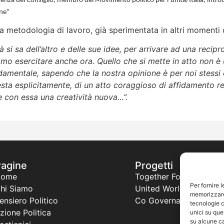
idenza del Consiglio, membro del Movimento politico per l’unità/Italia, intr
one”
a metodologia di lavoro, già sperimentata in altri momenti d
 si sa dell’altro e delle sue idee, per arrivare ad una reci
 esercitare anche ora. Quello che si mette in atto non è un
ndamentale, sapendo che la nostra opinione è per noi stessi e
esta esplicitamente, di un atto coraggioso di affidamento r
e con essa una creatività nuova…”.
Pagine
Progetti
Home
Together For a New Afr
Per fornire 
hi Siamo
United World Project
memorizzare 
ensiero Politico
Co Governance
tecnologie c
zione Politica
unici su que
su alcune ca