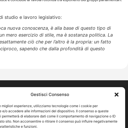
oduce e conclude la Tavola rotonda tra esponenti dei gruppi parlamentari:
i studio e lavoro legislativo:
proca nuova conoscenza, è alla base di questo tipo di
 mero esercizio di stile, ma è sostanza politica. La
sattamente ciò che per l’altro è la propria: un fatto
eciproco, sapendo che dalla profondità di questo
Pagine legali
Gestisci Consenso
ica
Cookie Policy
le migliori esperienze, utilizziamo tecnologie come i cookie per
Privacy Policy
e/o accedere alle informazioni del dispositivo. Il consenso a queste
Note legali
i permetterà di elaborare dati come il comportamento di navigazione o ID
sto sito. Non acconsentire o ritirare il consenso può influire negativamente
ratteristiche e funzioni.