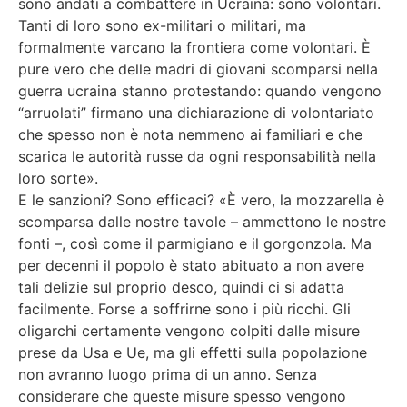
sono andati a combattere in Ucraina: sono volontari.
Tanti di loro sono ex-militari o militari, ma
formalmente varcano la frontiera come volontari. È
pure vero che delle madri di giovani scomparsi nella
guerra ucraina stanno protestando: quando vengono
“arruolati” firmano una dichiarazione di volontariato
che spesso non è nota nemmeno ai familiari e che
scarica le autorità russe da ogni responsabilità nella
loro sorte».
E le sanzioni? Sono efficaci? «È vero, la mozzarella è
scomparsa dalle nostre tavole – ammettono le nostre
fonti –, così come il parmigiano e il gorgonzola. Ma
per decenni il popolo è stato abituato a non avere
tali delizie sul proprio desco, quindi ci si adatta
facilmente. Forse a soffrirne sono i più ricchi. Gli
oligarchi certamente vengono colpiti dalle misure
prese da Usa e Ue, ma gli effetti sulla popolazione
non avranno luogo prima di un anno. Senza
considerare che queste misure spesso vengono