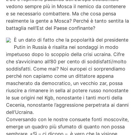
vedono sempre più in Mosca il nemico da contenere
e se necessario combattere. Ma che cosa pensa
realmente la gente a Mosca? Perché è tanto sentita la
battaglia nell’Est del Paese confinante?
È un dato di fatto che la popolarità del presidente
Putin in Russia è risalita nei sondaggi in modo
impetuoso dopo lo scoppio della crisi ucraina. Cifre
che s’avvicinano all’80 per cento di soddisfatti/molto
soddisfatti. Come mai? Noi europei ci sorprendiamo
perché non capiamo come un dittatore appena
mascherato da democratico, un vecchio zar, possa
riuscire a rimanere in sella al potere russo nonostante
le sue origini nel Kgb, nonostante i tanti morti della
Cecenia, nonostante l’aggressione perpetrata ai danni
dell’Ucraina.
Conversando con le nostre consuete fonti moscovite,
emerge un quadro più sfumato di quanto non possa
sembrare. «Sì – ci dicono –, è vero che la visione