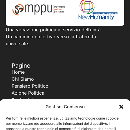
Una vocazione politica al servizio dell’unità.
Un cammino collettivo verso la fraternità
universale.
Pagine
Home
Chi Siamo
Pensiero Politico
Azione Politica
Sostienici
Gestisci Consenso
Contatti
Progetti
Per fornire le migliori esperienze, utilizziamo tecnologie come i cookie
per memorizzare e/o accedere alle informazioni del dispositivo. Il
Together For a New Africa
consenso a queste tecnologie ci permetterà di elaborare dati come il