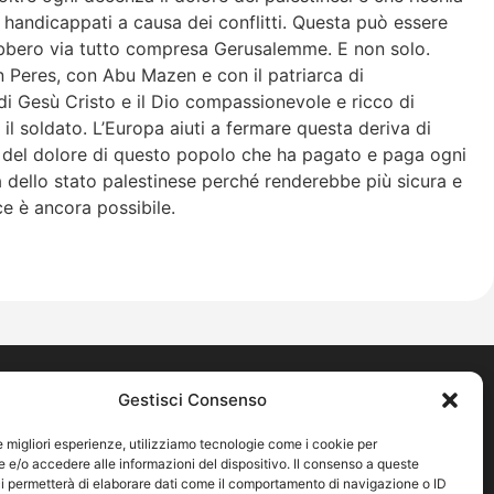
 handicappati a causa dei conflitti. Questa può essere
ebbero via tutto compresa Gerusalemme. E non solo.
on Peres, con Abu Mazen e con il patriarca di
 di Gesù Cristo e il Dio compassionevole e ricco di
il soldato. L’Europa aiuti a fermare questa deriva di
o del dolore di questo popolo che ha pagato e paga ogni
ta dello stato palestinese perché renderebbe più sicura e
ce è ancora possibile.
Pagine legali
Gestisci Consenso
ica
Cookie Policy
le migliori esperienze, utilizziamo tecnologie come i cookie per
Privacy Policy
e/o accedere alle informazioni del dispositivo. Il consenso a queste
Note legali
i permetterà di elaborare dati come il comportamento di navigazione o ID