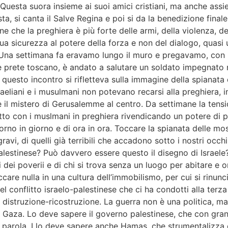
 Questa suora insieme ai suoi amici cristiani, ma anche ass
a, si canta il Salve Regina e poi si da la benedizione finale
e che la preghiera è più forte delle armi, della violenza, d
 sua sicurezza al potere della forza e non del dialogo, quas
i. Una settimana fa eravamo lungo il muro e pregavamo, con la
 prete toscano, è andato a salutare un soldato impegnato ne
di questo incontro si rifletteva sulla immagine della spianat
aeliani e i musulmani non potevano recarsi alla preghiera, 
e il mistero di Gerusalemme al centro. Da settimane la tensi
itto con i muslmani in preghiera rivendicando un potere di po
orno in giorno e di ora in ora. Toccare la spianata delle 
gravi, di quelli già terribili che accadono sotto i nostri oc
alestinese? Può davvero essere questo il disegno di Israele?
tti dei poverii e di chi si trova senza un luogo per abitare e 
care nulla in una cultura dell’immobilismo, per cui si rinunci
el conflitto israelo-palestinese che ci ha condotti alla ter
istruzione-ricostruzione. La guerra non è una politica, ma i
a Gaza. Lo deve sapere il governo palestinese, che con gran
a parola. Llo deve sapere anche Hamas, che strumentalizza ol