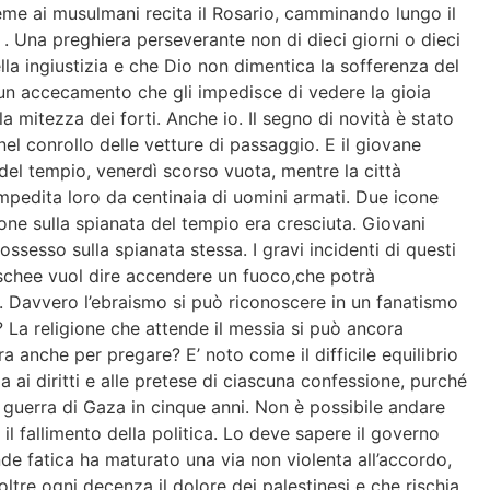
ieme ai musulmani recita il Rosario, camminando lungo il
 . Una preghiera perseverante non di dieci giorni o dieci
ella ingiustizia e che Dio non dimentica la sofferenza del
i un accecamento che gli impedisce di vedere la gioia
 mitezza dei forti. Anche io. Il segno di novità è stato
l conrollo delle vetture di passaggio. E il giovane
a del tempio, venerdì scorso vuota, mentre la città
impedita loro da centinaia di uomini armati. Due icone
one sulla spianata del tempio era cresciuta. Giovani
ssesso sulla spianata stessa. I gravi incidenti di questi
moschee vuol dire accendere un fuoco,che potrà
chi. Davvero l’ebraismo si può riconoscere in un fanatismo
 La religione che attende il messia si può ancora
ora anche per pregare? E’ noto come il difficile equilibrio
a ai diritti e alle pretese di ciascuna confessione, purché
za guerra di Gaza in cinque anni. Non è possibile andare
l fallimento della politica. Lo deve sapere il governo
de fatica ha maturato una via non violenta all’accordo,
tre ogni decenza il dolore dei palestinesi e che rischia