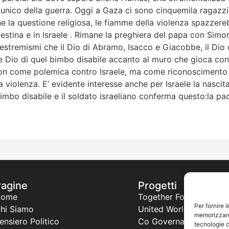
o unico della guerra. Oggi a Gaza ci sono cinquemila ragazzi
e la questione religiosa, le fiamme della violenza spazzer
lestina e in Israele . Rimane la preghiera del papa con Sim
 estremismi che il Dio di Abramo, Isacco e Giacobbe, il Dio
e Dio di quel bimbo disabile accanto al muro che gioca con 
, non come polemica contro Israele, ma come riconosciment
la violenza. E’ evidente interesse anche per Israele la nasci
 bimbo disabile e il soldato israeliano conferma questo:la pa
Pagine
Progetti
Home
Together For a New Afr
Per fornire 
hi Siamo
United World Project
memorizzare 
ensiero Politico
Co Governance
tecnologie c