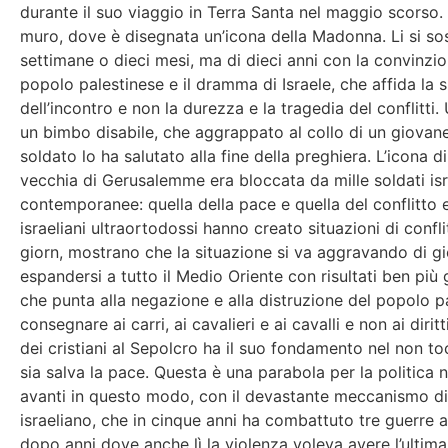
durante il suo viaggio in Terra Santa nel maggio scorso.
muro, dove è disegnata un’icona della Madonna. Li si sost
settimane o dieci mesi, ma di dieci anni con la convinzion
popolo palestinese e il dramma di Israele, che affida la
dell’incontro e non la durezza e la tragedia del conflitt
un bimbo disabile, che aggrappato al collo di un giovane
soldato lo ha salutato alla fine della preghiera. L’icona 
vecchia di Gerusalemme era bloccata da mille soldati isr
contemporanee: quella della pace e quella del conflitto 
israeliani ultraortodossi hanno creato situazioni di confl
giorn, mostrano che la situazione si va aggravando di gi
espandersi a tutto il Medio Oriente con risultati ben più 
che punta alla negazione e alla distruzione del popolo p
consegnare ai carri, ai cavalieri e ai cavalli e non ai diri
dei cristiani al Sepolcro ha il suo fondamento nel non toc
sia salva la pace. Questa è una parabola per la politica n
avanti in questo modo, con il devastante meccanismo di d
israeliano, che in cinque anni ha combattuto tre guerre 
dopo anni dove anche lì la violenza voleva avere l’ultim