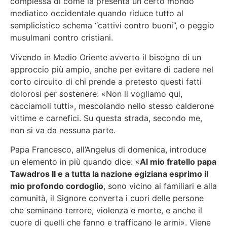
complessa di come la presenta un certo mondo
mediatico occidentale quando riduce tutto al
semplicistico schema “cattivi contro buoni”, o peggio
musulmani contro cristiani.
Vivendo in Medio Oriente avverto il bisogno di un
approccio più ampio, anche per evitare di cadere nel
corto circuito di chi prende a pretesto questi fatti
dolorosi per sostenere: «Non li vogliamo qui,
cacciamoli tutti», mescolando nello stesso calderone
vittime e carnefici. Su questa strada, secondo me,
non si va da nessuna parte.
Papa Francesco, all’Angelus di domenica, introduce
un elemento in più quando dice: «
Al mio fratello papa
Tawadros II e a tutta la nazione egiziana esprimo il
mio profondo cordoglio
, sono vicino ai familiari e alla
comunità, il Signore converta i cuori delle persone
che seminano terrore, violenza e morte, e anche il
cuore di quelli che fanno e trafficano le armi». Viene