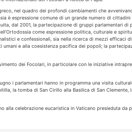
o greco, nel quadro dei profondi cambiamenti che avvenivano
ssia è espressione comune di un grande numero di cittadini 
ita, dal 2001, la partecipazione di gruppi parlamentari di p
o dell’Ortodossia come espressione politica, culturale e spirit
alistici e confessionali, sia nella ricerca di mezzi efficaci
i umani e alla coesistenza pacifica dei popoli; la partecipaz
ento dei Focolari, in particolare con le iniziative intrapre
iugno i parlamentari hanno in programma una visita culturale 
lla, la tomba di San Cirillo alla Basilica di San Clemente, 
anno alla celebrazione eucaristica in Vaticano presieduta da