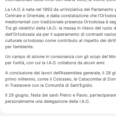
La I.A.O. è nata nel 1993 da un’iniziativa del Parlament
Centrale e Orientale, e dalla constatazione che l’Ortodo
mediorientali con tradizionale presenza Ortodossa è segu
Tra gli obiettivi della I.A.O.: la messa in rilievo del ruol
dell’Ortodossia sia per il superamento di contrasti nazion
culturale ortodosso come contributo al rispetto dei diritt
per l’ambiente.
Un campo di azione in consonanza con gli scopi del Movim
per l’unità, con cui la I.A.O. collabora da alcuni anni.
A conclusione dei lavori dell’Assemblea generale, il 28 g
primo millennio, come il Colosseo, le Catacombe di Domiti
in Trastevere con la Comunità di Sant’Egidio.
Il 29 giugno, festa dei santi Pietro e Paolo, parteciper
personalmente una delegazione della I.A.O..