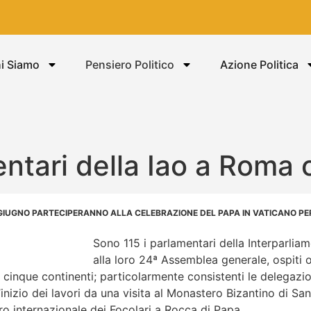
i Siamo
Pensiero Politico
Azione Politica
ntari della Iao a Roma o
9 GIUGNO PARTECIPERANNO ALLA CELEBRAZIONE DEL PAPA IN VATICANO PER
Sono 115 i parlamentari della Interparli
alla loro 24ª Assemblea generale, ospiti 
cinque continenti; particolarmente consistenti le delegazio
l’inizio dei lavori da una visita al Monastero Bizantino di S
tro internazionale dei Focolari a Rocca di Papa.