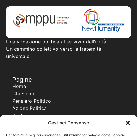
Una vocazione politica al servizio dell’unità.
Un cammino collettivo verso la fraternità
universale.
Pagine
Home
Chi Siamo
Pensiero Politico
Azione Politica
Sostienici
Gestisci Consenso
Contatti
Progetti
Per fornire le migliori esperienze, utilizziamo tecnologie come i cookie