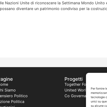
le Nazioni Unite di riconoscere la Settimana Mondo Unito ed a
é possano diventare un patrimonio condiviso per la costruzi
Pagine
Progetti
Home
Together For a New Afr
Per fornire 
hi Siamo
United World Project
memorizzare 
ensiero Politico
Co Governance
tecnologie c
zione Politica
unici su que
su alcune ca