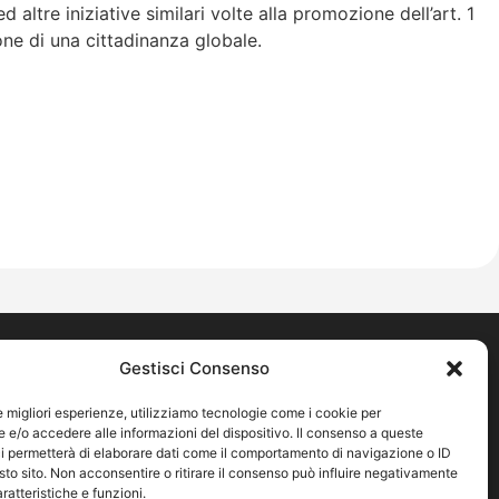
ltre iniziative similari volte alla promozione dell’art. 1
one di una cittadinanza globale.
Pagine legali
Gestisci Consenso
ica
Cookie Policy
le migliori esperienze, utilizziamo tecnologie come i cookie per
Privacy Policy
e/o accedere alle informazioni del dispositivo. Il consenso a queste
Note legali
i permetterà di elaborare dati come il comportamento di navigazione o ID
sto sito. Non acconsentire o ritirare il consenso può influire negativamente
ratteristiche e funzioni.