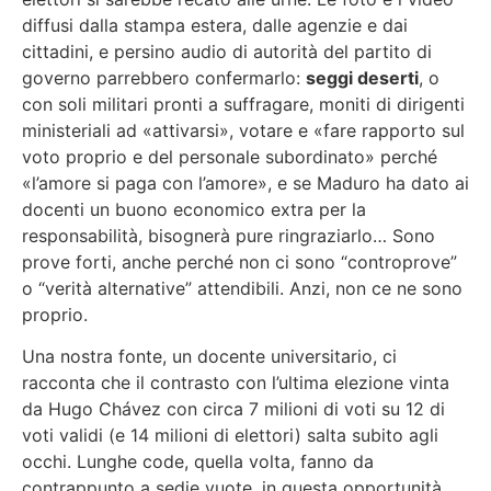
diffusi dalla stampa estera, dalle agenzie e dai
cittadini, e persino audio di autorità del partito di
governo parrebbero confermarlo:
seggi deserti
, o
con soli militari pronti a suffragare, moniti di dirigenti
ministeriali ad «attivarsi», votare e «fare rapporto sul
voto proprio e del personale subordinato» perché
«l’amore si paga con l’amore», e se Maduro ha dato ai
docenti un buono economico extra per la
responsabilità, bisognerà pure ringraziarlo… Sono
prove forti, anche perché non ci sono “controprove”
o “verità alternative” attendibili. Anzi, non ce ne sono
proprio.
Una nostra fonte, un docente universitario, ci
racconta che il contrasto con l’ultima elezione vinta
da Hugo Chávez con circa 7 milioni di voti su 12 di
voti validi (e 14 milioni di elettori) salta subito agli
occhi. Lunghe code, quella volta, fanno da
contrappunto a sedie vuote, in questa opportunità.