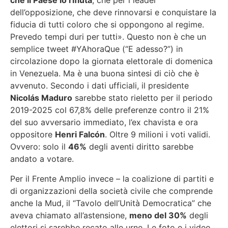
che il Paese lo rifiuta
, che per i leader
dell’opposizione, che deve rinnovarsi e conquistare la
fiducia di tutti coloro che si oppongono al regime.
Prevedo tempi duri per tutti». Questo non è che un
semplice tweet #YAhoraQue (“E adesso?”) in
circolazione dopo la giornata elettorale di domenica
in Venezuela. Ma è una buona sintesi di ciò che è
avvenuto. Secondo i dati ufficiali, il presidente
Nicolás
Maduro
sarebbe stato rieletto per il periodo
2019-2025 col 67,8% delle preferenze contro il 21%
del suo avversario immediato, l’ex chavista e ora
oppositore
Henri
Falcón
. Oltre 9 milioni i voti validi.
Ovvero: solo il
46%
degli aventi diritto sarebbe
andato a votare.
Per il Frente Amplio invece – la coalizione di partiti e
di organizzazioni della società civile che comprende
anche la Mud, il “Tavolo dell’Unità Democratica” che
aveva chiamato all’astensione,
meno del 30%
degli
elettori si sarebbe recato alle urne. Le foto e i video