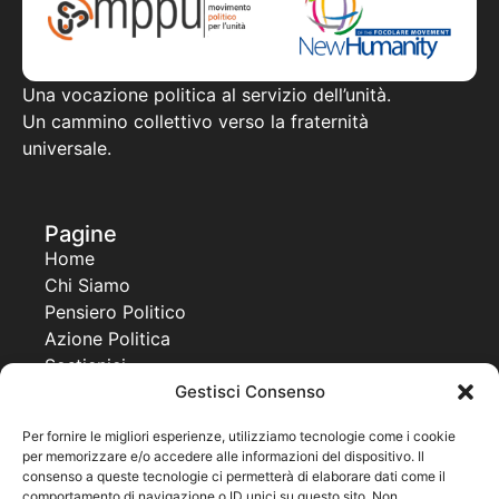
Una vocazione politica al servizio dell’unità.
Un cammino collettivo verso la fraternità
universale.
Pagine
Home
Chi Siamo
Pensiero Politico
Azione Politica
Sostienici
Contatti
Gestisci Consenso
Progetti
Per fornire le migliori esperienze, utilizziamo tecnologie come i cookie
per memorizzare e/o accedere alle informazioni del dispositivo. Il
Together For a New Africa
consenso a queste tecnologie ci permetterà di elaborare dati come il
United World Project
comportamento di navigazione o ID unici su questo sito. Non