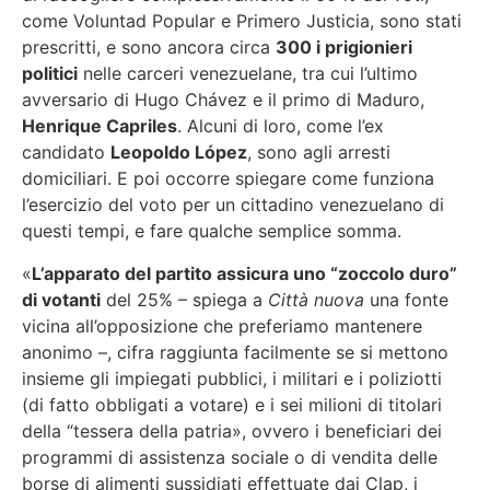
come Voluntad Popular e Primero Justicia, sono stati
prescritti, e sono ancora circa
300 i prigionieri
politici
nelle carceri venezuelane, tra cui l’ultimo
avversario di Hugo Chávez e il primo di Maduro,
Henrique Capriles
. Alcuni di loro, come l’ex
candidato
Leopoldo
López
, sono agli arresti
domiciliari. E poi occorre spiegare come funziona
l’esercizio del voto per un cittadino venezuelano di
questi tempi, e fare qualche semplice somma.
«
L’apparato del partito assicura uno “zoccolo duro”
di votanti
del 25% – spiega a
Città nuova
una fonte
vicina all’opposizione che preferiamo mantenere
anonimo –, cifra raggiunta facilmente se si mettono
insieme gli impiegati pubblici, i militari e i poliziotti
(di fatto obbligati a votare) e i sei milioni di titolari
della “tessera della patria», ovvero i beneficiari dei
programmi di assistenza sociale o di vendita delle
borse di alimenti sussidiati effettuate dai Clap, i