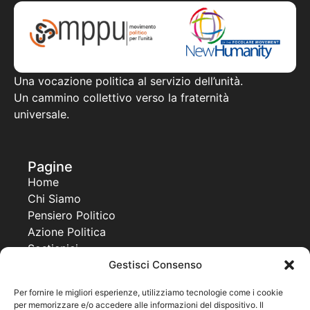
Una vocazione politica al servizio dell’unità.
Un cammino collettivo verso la fraternità
universale.
Pagine
Home
Chi Siamo
Pensiero Politico
Azione Politica
Sostienici
Gestisci Consenso
Contatti
Progetti
Per fornire le migliori esperienze, utilizziamo tecnologie come i cookie
per memorizzare e/o accedere alle informazioni del dispositivo. Il
Together For a New Africa