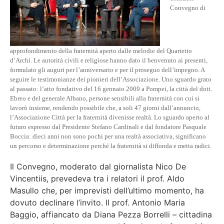
Convegno di
approfondimento della fraternità aperto dalle melodie del Quartetto
d’Archi. Le autorità civili e religiose hanno dato il benvenuto ai presenti,
formulato gli auguri per l’anniversario e per il proseguo dell’impegno. A
seguire le testimonianze dei pionieri dell’Associazione. Uno sguardo grato
al passato: l’atto fondativo del 16 gennaio 2009 a Pompei, la città del dott.
Ebreo e del generale Albano, persone sensibili alla fraternità con cui si
lavorò insieme, rendendo possibile che, a soli 47 giorni dall’annuncio,
l’Associazione Città per la fraternità divenisse realtà. Lo sguardo aperto al
futuro espresso dal Presidente Stefano Cardinali e dal fondatore Pasquale
Boccia: dieci anni non sono pochi per una realtà associativa, significano
un percorso e determinazione perché la fraternità si diffonda e metta radici.
Il Convegno, moderato dal giornalista Nico De
Vincentiis, prevedeva tra i relatori il prof. Aldo
Masullo che, per imprevisti dell’ultimo momento, ha
dovuto declinare l’invito. Il prof. Antonio Maria
Baggio, affiancato da Diana Pezza Borrelli – cittadina