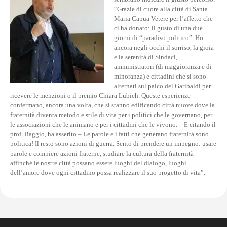
“Grazie di cuore alla città di Santa
Maria Capua Vetere per l’affetto che
ci ha donato: il gusto di una due
giorni di “paradiso politico”. Ho
ancora negli occhi il sorriso, la gioia
e la serenità di Sindaci,
amministratori (di maggioranza e di
minoranza) e cittadini che si sono
alternati sul palco del Garibaldi per
ricevere le menzioni o il premio Chiara Lubich. Queste esperienze
confermano, ancora una volta, che si stanno edificando città nuove dove la
fraternità diventa metodo e stile di vita per i politici che le governano, per
le associazioni che le animano e per i cittadini che le vivono. – E citando il
prof. Baggio, ha asserito – Le parole e i fatti che generano fraternità sono
politica! Il resto sono azioni di guerra. Sento di prendere un impegno: usare
parole e compiere azioni fraterne, studiare la cultura della fraternità
affinché le nostre città possano essere luoghi del dialogo, luoghi
dell’amore dove ogni cittadino possa realizzare il suo progetto di vita”.