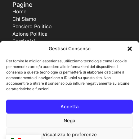
Pagine
Home
Chi Siamo
Pensiero Politico
Azione Politica
Sostienici
Gestisci Consenso
Contatti
Progetti
Per fornire le migliori esperienze, utilizziamo tecnologie come i cookie
per memorizzare e/o accedere alle informazioni del dispositivo. Il
Together For a New Africa
consenso a queste tecnologie ci permetterà di elaborare dati come il
United World Project
comportamento di navigazione o ID unici su questo sito. Non
Co Governance
acconsentire o ritirare il consenso può influire negativamente su alcune
caratteristiche e funzioni.
Pagine legali
Cookie Policy
Accetta
Privacy Policy
Note legali
Nega
Visualizza le preferenze