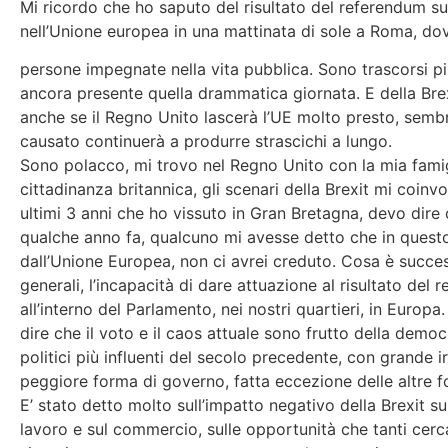
Mi ricordo che ho saputo del risultato del referendum 
nell’Unione europea in una mattinata di sole a Roma, d
persone impegnate nella vita pubblica. Sono trascorsi pi
ancora presente quella drammatica giornata. E della Br
anche se il Regno Unito lascerà l’UE molto presto, sembr
causato continuerà a produrre strascichi a lungo.
Sono polacco, mi trovo nel Regno Unito con la mia famig
cittadinanza britannica, gli scenari della Brexit mi coinv
ultimi 3 anni che ho vissuto in Gran Bretagna, devo dire
qualche anno fa, qualcuno mi avesse detto che in questo
dall’Unione Europea, non ci avrei creduto. Cosa è succes
generali, l’incapacità di dare attuazione al risultato del r
all’interno del Parlamento, nei nostri quartieri, in Europ
dire che il voto e il caos attuale sono frutto della democ
politici più influenti del secolo precedente, con grande 
peggiore forma di governo, fatta eccezione delle altre
E’ stato detto molto sull’impatto negativo della Brexit su
lavoro e sul commercio, sulle opportunità che tanti ce