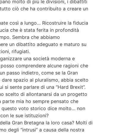
 molto di più le divisioni, i dibattiti
 tutto ciò che ha contribuito a creare un
ate così a lungo… Ricostruire la fiducia
cia che è stata ferita in profondità
tempo. Sembra che abbiamo
nere un dibattito adeguato e maturo su
oni, rifugiati.
organizzare una società moderna e
se posso comprendere alcune ragioni che
 un passo indietro, come se la Gran
 dare spazio al pluralismo, abbia scelto
i si sente parlare di una “Hard Brexit”.
ano scelto di allontanarsi da un progetto
 Da parte mia ho sempre pensato che
e, questo voto storico dice molto… non
on le sue istituzioni?
della Gran Bretagna la loro casa? Molti di
mo degli “intrusi” a causa della nostra