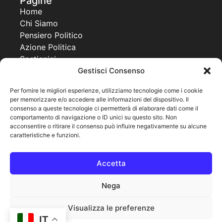
Pagine
Home
Chi Siamo
Pensiero Politico
Azione Politica
Sostienici
Contatti
Gestisci Consenso
Progetti
Per fornire le migliori esperienze, utilizziamo tecnologie come i cookie
per memorizzare e/o accedere alle informazioni del dispositivo. Il
Together For a New Africa
consenso a queste tecnologie ci permetterà di elaborare dati come il
United World Project
comportamento di navigazione o ID unici su questo sito. Non
Co Governance
acconsentire o ritirare il consenso può influire negativamente su alcune
caratteristiche e funzioni.
Pagine legali
Cookie Policy
Accetta
Privacy Policy
Note legali
Nega
Visualizza le preferenze
IT
© 2025 MPPU
Powered By Warfree