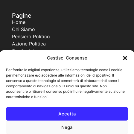
Pagine
Home
Chi Siamo
Pensiero Politico
Azione Politica
Sostienici
Contatti
Gestisci Consenso
Progetti
Per fornire le migliori esperienze, utilizziamo tecnologie come i cookie
per memorizzare e/o accedere alle informazioni del dispositivo. Il
Together For a New Africa
consenso a queste tecnologie ci permetterà di elaborare dati come il
United World Project
comportamento di navigazione o ID unici su questo sito. Non
Co Governance
acconsentire o ritirare il consenso può influire negativamente su alcune
caratteristiche e funzioni.
Pagine legali
Cookie Policy
Accetta
Privacy Policy
Note legali
Nega