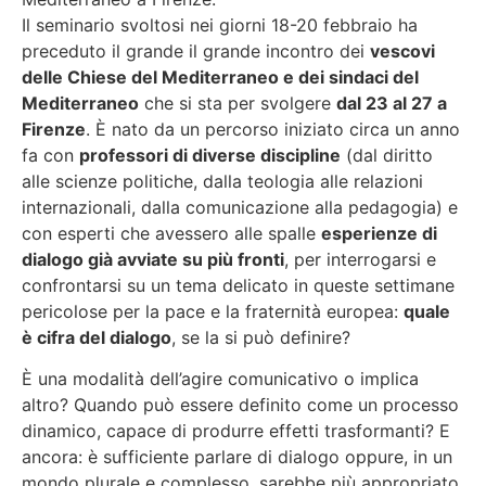
Il seminario svoltosi nei giorni 18-20 febbraio ha
preceduto il grande il grande incontro dei
vescovi
delle Chiese del Mediterraneo e dei sindaci del
Mediterraneo
che si sta per svolgere
dal 23 al 27 a
Firenze
. È nato da un percorso iniziato circa un anno
fa con
professori di diverse discipline
(dal diritto
alle scienze politiche, dalla teologia alle relazioni
internazionali, dalla comunicazione alla pedagogia) e
con esperti che avessero alle spalle
esperienze di
dialogo già avviate su più fronti
, per interrogarsi e
confrontarsi su un tema delicato in queste settimane
pericolose per la pace e la fraternità europea:
quale
è cifra del dialogo
, se la si può definire?
È una modalità dell’agire comunicativo o implica
altro? Quando può essere definito come un processo
dinamico, capace di produrre effetti trasformanti? E
ancora: è sufficiente parlare di dialogo oppure, in un
mondo plurale e complesso, sarebbe più appropriato