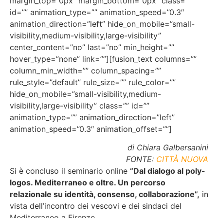
margin_top=”0px” margin_bottom=”0px” class=””
id=”” animation_type=”” animation_speed=”0.3″
animation_direction=”left” hide_on_mobile=”small-
visibility,medium-visibility,large-visibility”
center_content=”no” last=”no” min_height=””
hover_type=”none” link=””][fusion_text columns=””
column_min_width=”” column_spacing=””
rule_style=”default” rule_size=”” rule_color=””
hide_on_mobile=”small-visibility,medium-
visibility,large-visibility” class=”” id=””
animation_type=”” animation_direction=”left”
animation_speed=”0.3″ animation_offset=””]
di
Chiara Galbersanini
FONTE:
CITTÀ NUOVA
Si è concluso il seminario online
“Dal dialogo al poly-
logos. Mediterraneo e oltre. Un percorso
relazionale su identità, consenso, collaborazione”,
in
vista dell’incontro dei vescovi e dei sindaci del
Mediterraneo a Firenze.