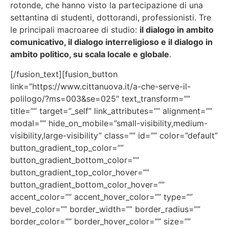
rotonde, che hanno visto la partecipazione di una
settantina di studenti, dottorandi, professionisti. Tre
le principali macroaree di studio:
il dialogo in ambito
comunicativo, il dialogo interreligioso e il dialogo in
ambito politico, su scala locale e globale
.
[/fusion_text][fusion_button
link=”https://www.cittanuova.it/a-che-serve-il-
polilogo/?ms=003&se=025″ text_transform=””
title=”” target=”_self” link_attributes=”” alignment=””
modal=”” hide_on_mobile=”small-visibility,medium-
visibility,large-visibility” class=”” id=”” color=”default”
button_gradient_top_color=””
button_gradient_bottom_color=””
button_gradient_top_color_hover=””
button_gradient_bottom_color_hover=””
accent_color=”” accent_hover_color=”” type=””
bevel_color=”” border_width=”” border_radius=””
border_color=”” border_hover_color=”” size=””