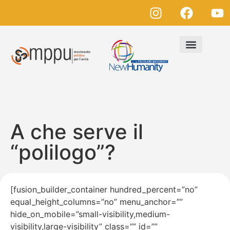
A che serve il
“polilogo”?
[fusion_builder_container hundred_percent=”no”
equal_height_columns=”no” menu_anchor=””
hide_on_mobile=”small-visibility,medium-
visibility,large-visibility” class=”” id=””