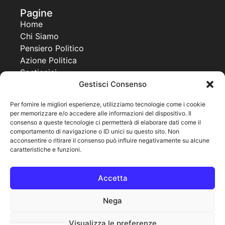
Pagine
Home
Chi Siamo
Pensiero Politico
Azione Politica
Sostienici
Gestisci Consenso
Contatti
Progetti
Per fornire le migliori esperienze, utilizziamo tecnologie come i cookie
per memorizzare e/o accedere alle informazioni del dispositivo. Il
Together For a New Africa
consenso a queste tecnologie ci permetterà di elaborare dati come il
United World Project
comportamento di navigazione o ID unici su questo sito. Non
Co Governance
acconsentire o ritirare il consenso può influire negativamente su alcune
caratteristiche e funzioni.
Pagine legali
Cookie Policy
Accetta
Privacy Policy
Note legali
Nega
Visualizza le preferenze