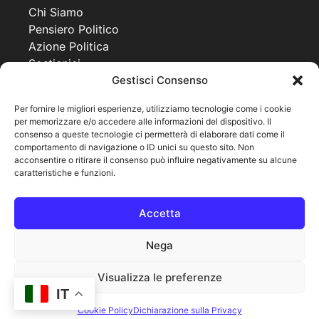
Chi Siamo
Pensiero Politico
Azione Politica
Sostienici
Gestisci Consenso
Contatti
Progetti
Per fornire le migliori esperienze, utilizziamo tecnologie come i cookie
per memorizzare e/o accedere alle informazioni del dispositivo. Il
Together For a New Africa
consenso a queste tecnologie ci permetterà di elaborare dati come il
United World Project
comportamento di navigazione o ID unici su questo sito. Non
Co Governance
acconsentire o ritirare il consenso può influire negativamente su alcune
caratteristiche e funzioni.
Pagine legali
Cookie Policy
Accetta
Privacy Policy
Note legali
Nega
Visualizza le preferenze
IT
© 2025 MPPU
Powered By Warfree
Service
Cookie Policy
Dichiarazione sulla Privacy