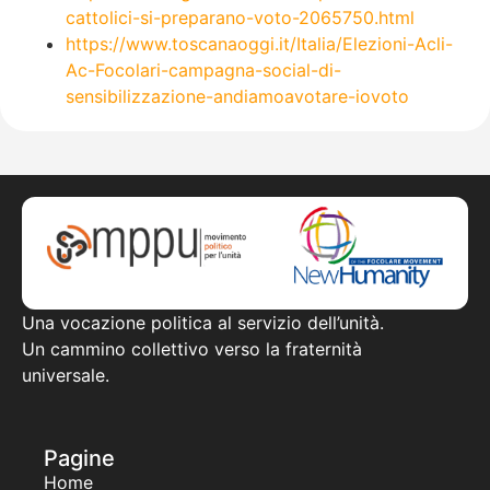
cattolici-si-preparano-voto-2065750.html
https://www.toscanaoggi.it/Italia/Elezioni-Acli-
Ac-Focolari-campagna-social-di-
sensibilizzazione-andiamoavotare-iovoto
Una vocazione politica al servizio dell’unità.
Un cammino collettivo verso la fraternità
universale.
Pagine
Home