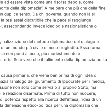
de ad essere vista come una risorsa debole, come
 morte della diplomazia”. A me pare che più che della fine
 un duplice senso. Da chi governa, quando non la si
la tesi assai discutibile che la pace si raggiunge
ogo”, assecondando invece ideologie nazionalistiche o
rginalizzazione del metodo diplomatico del dialogo e
 di un mondo più civile e meno troglodita. Essa torna
ire se non ponti almeno, più modestamente e
e rette. Se è vero che il fallimento della diplomazia porta
e causa primaria, che viene ben prima di ogni idea di
mazia l’analogo del giuramento di Ippocrate per i medici,
ssione non solo come servizio al proprio Stato, ma
le relazioni disarmate. Prima di tutto non nuocere,
otenza rispetto alla ricerca dell’intesa, l’idea di un
lla dimensione etico-politica per una diplomazia che