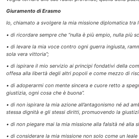
Giuramento di Erasmo
Io, chiamato a svolgere la mia missione diplomatica tra l
• di ricordare sempre che “nulla è più empio, nulla più s
•
di levare la mia voce contro ogni guerra ingiusta, ramm
sola vera vittoria”;
• di ispirare il mio servizio ai principi fondativi della 
offesa alla libertà degli altri popoli e come mezzo di ris
• di adoperarmi con mente sincera e cuore retto a spegne
giustizia, ogni cosa che è buona”.
• di non ispirare la mia azione all’antagonismo né ad am
stessa dignità e gli stessi diritti, promuovendo la giustiz
• di non piegare mai la mia missione alla falsità né alla sl
• di considerare la mia missione non solo come un leale