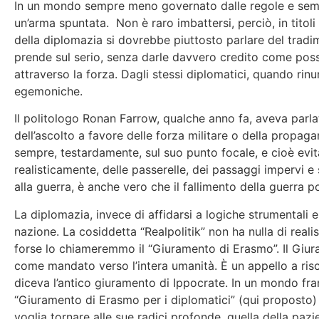
In un mondo sempre meno governato dalle regole e sempr
un’arma spuntata. Non è raro imbattersi, perciò, in titoli
della diplomazia si dovrebbe piuttosto parlare del tradi
prende sul serio, senza darle davvero credito come possib
attraverso la forza. Dagli stessi diplomatici, quando rin
egemoniche.
Il politologo Ronan Farrow, qualche anno fa, aveva parla
dell’ascolto a favore delle forza militare o della propa
sempre, testardamente, sul suo punto focale, e cioè evit
realisticamente, delle passerelle, dei passaggi impervi e 
alla guerra, è anche vero che il fallimento della guerra p
La diplomazia, invece di affidarsi a logiche strumentali 
nazione. La cosiddetta “Realpolitik” non ha nulla di real
forse lo chiameremmo il “Giuramento di Erasmo”. Il Giur
come mandato verso l’intera umanità. È un appello a risc
diceva l’antico giuramento di Ippocrate. In un mondo fram
“Giuramento di Erasmo per i diplomatici” (qui proposto) 
voglia tornare alle sue radici profonde, quella della paz