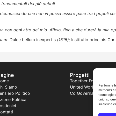
 fondamentali dei più deboli.
 riconoscendo che non vi possa essere pace tra i popoli senz
ma con ogni atto del mio ufficio, fino a che durerà la mia o
rdam:
Dulce bellum inexpertis
(1515);
Institutio principis Chri
Pagine
Progetti
Home
Together For a New Afr
Per fornire 
hi Siamo
United World Project
memorizzare 
ensiero Politico
Co Governance
tecnologie c
zione Politica
unici su que
su alcune ca
ostienici
ontatti