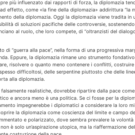
e più influenzato dai rapporti di forza, la diplomazia ten
 ad effetto, come «la fine della diplomazia» addirittura “la
mento della diplomazia. Oggi la diplomazia viene tradita in
ilità di soluzioni pacifiche delle controversie, sostenendo 
unciano al ruolo, che loro compete, di “oltranzisti del dial
to di “guerra alla pace”, nella forma di una progressiva ma
ganda. Eppure, la diplomazia rimane uno strumento fondativo
are, risolvere o quanto meno contenere i conflitti, costru
spesso difficoltosi, delle serpentine piuttosto che delle line
orta alla diplomazia.
e falsamente realistiche, dovrebbe ripartire dalla pace com
istico e ancora meno è una politica. Se ci fosse per la diplo
amento impegnerebbe i diplomatici a considerare la loro mi
oprire la diplomazia come coscienza del limite e campo del
mentato e polarizzato, dove sembra prevalere la volontà di p
non è solo un’aspirazione utopica, ma la riaffermazione de
iente costruzione della pace.